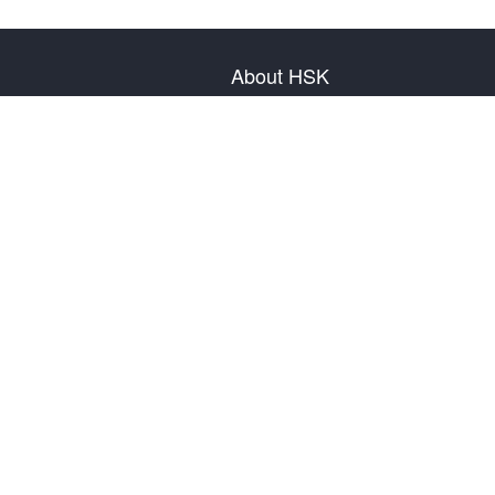
About HSK
About Test
Test Plan
Test Information
Test Regulation
Mock Tests
About us
Privacy Policy
Terms & Conditions
Warranty & Return