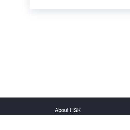
About HSK
About Test