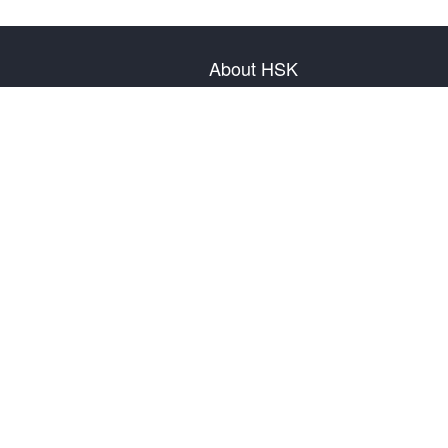
About HSK
About Test
Test Plan
Test Information
Test Regulation
Mock Tests
About us
Privacy Policy
Terms & Conditions
Warranty & Return