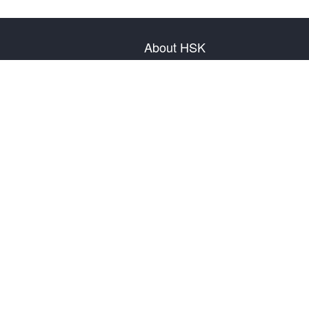
About HSK
About Test
Test Plan
Test Information
Test Regulation
Mock Tests
About us
Privacy Policy
Terms & Conditions
Warranty & Return