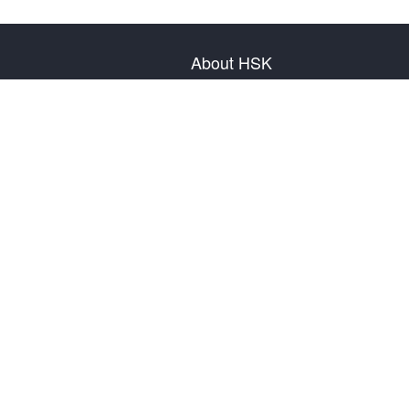
About HSK
About Test
Test Plan
Test Information
Test Regulation
Mock Tests
About us
Privacy Policy
Terms & Conditions
Warranty & Return