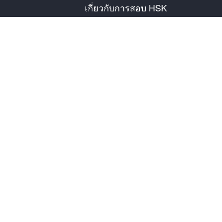
เกี่ยวกับการสอบ HSK
แนะนำการสอบ
ตารางสอบปี
ข้อมูลศูนย์สอบ
กฎการสอบ
การสอบเสมือนจริง
เกี่ยวกับเรา
ติดต่อเรา