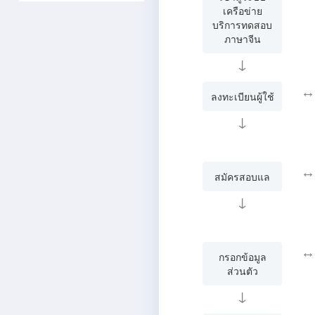
เครือข่าย
บริการทดสอบ
ภาษาจีน
↓
↔
ลงทะเบียนผู้ใช้
↓
↔
สมัครสอบแล
↓
↔
กรอกข้อมูล
ส่วนตัว
↓