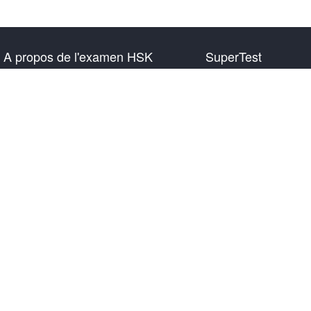
A propos de l'examen HSK
SuperTest
Présentation de l'examen
HSK 1 Niveau
Plan d'examen
HSK 2 Niveau
Informations sur le centre de
HSK 3 Niveau
test
HSK 4 Niveau
Règles d'examen
HSK 5 Niveau
Examen blanc
HSK 6 Niveau
À propos de nous
Télécharger l'application
Contactez-nous