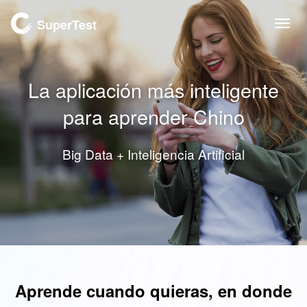
SuperTest
Togg
navi
La aplicación más inteligente
para aprender Chino
Big Data + Inteligencia Artificial
Aprende cuando quieras, en donde