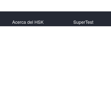
Acerca del HSK
SuperTest
Presentación del examen
HSK nivel 1
Plan de examen
HSK nivel 2
Información del Centro
HSK nivel 3
Examinador
HSK nivel 4
Reglas del examen
HSK nivel 5
Examen simulacro
HSK nivel 6
Acerca de nosotros
Descargar app
Contáctanos