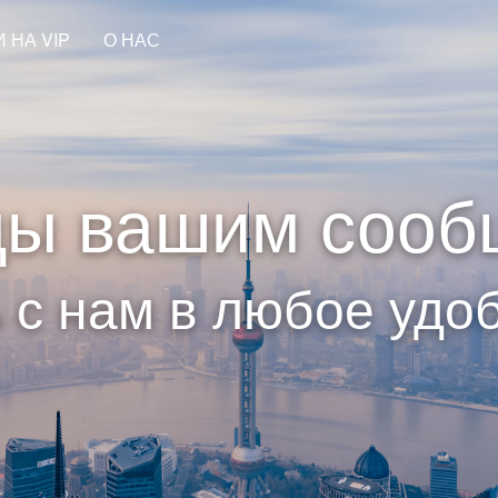
 НА VIP
О НАС
ды вашим сооб
 с нам в любое удо