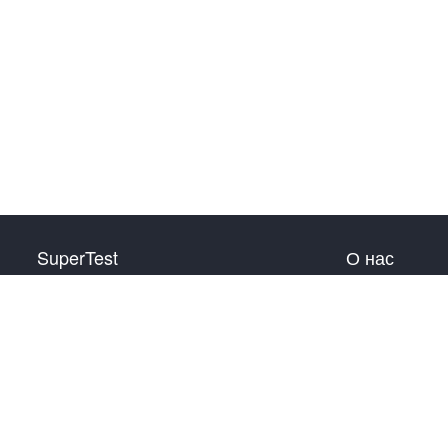
SuperTest
О нас
HSK 1 уровень
Связаться с нами
HSK 2 уровень
HSK 3 уровень
HSK 4 уровень
HSK 5 уровень