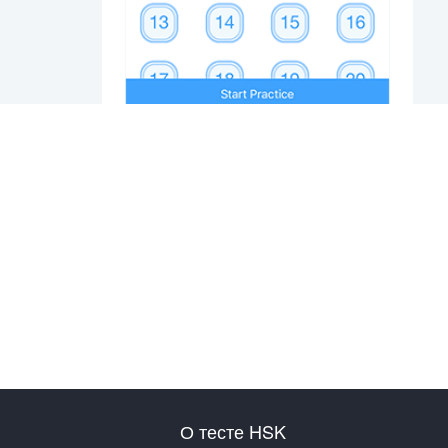
О тесте HSK