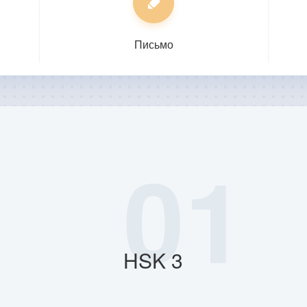
Письмо
01
HSK 3