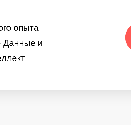
ого опыта
е Данные и
еллект