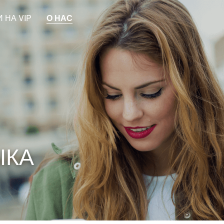
 НА VIP
О НАС
ЫКА