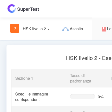
SuperTest
2
HSK livello 2
Ascolto
Let
HSK livello 2 - Ese
Tasso di
Sezione 1
padronanza
Scegli le immagini
0%
0%
corrispondenti
Complete
(warning)