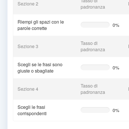
Tasso di
Sezione 2
padronanza
Riempi gli spazi con le
0%
0%
parole corrette
Complete
(warning)
Tasso di
Sezione 3
padronanza
Scegli se le frasi sono
0%
0%
giuste o sbagliate
Complete
(warning)
Tasso di
Sezione 4
padronanza
Scegli le frasi
0%
0%
corrispondenti
Complete
(warning)