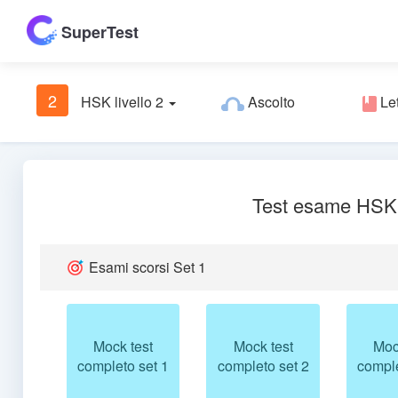
SuperTest
2
HSK livello 2
Ascolto
Let
Test esame HSK
Esami scorsi Set 1
Mock test
Mock test
Moc
completo set 1
completo set 2
comple