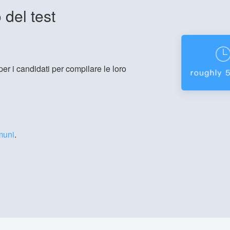
del test
er i candidati per compilare le loro
muni
.