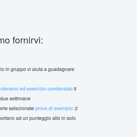
o fornirvi:
izio in gruppo vi aiuta a guadagnare
ntensivo ed esercizio condensato
ti
n due settimane
erie selezionate
prove di esempio
: 2
portano ad un punteggio alto in solo