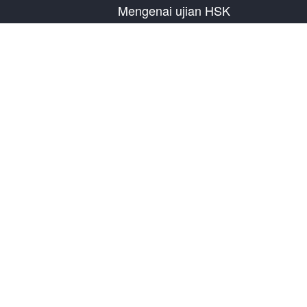
Mengenai ujian HSK
Pengenalan Ujian
Rencana Ujian Tahun
Informasi Pusat Ujian
Peraturan Ujian
Ujian Tiruan
Tentang Kami
Hubungi Kami