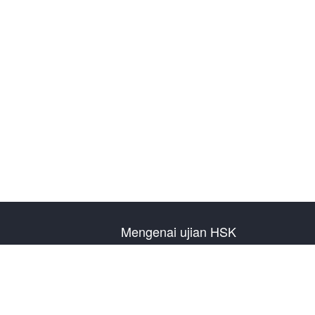
Mengenai ujian HSK
Pengenalan Ujian
Rencana Ujian Tahun
Informasi Pusat Ujian