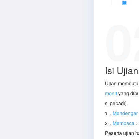
0
Isi Ujia
Ujian membutu
menit
yang dibu
si pribadi).
1．
Mendengar
2．
Membaca
：
Peserta ujian 