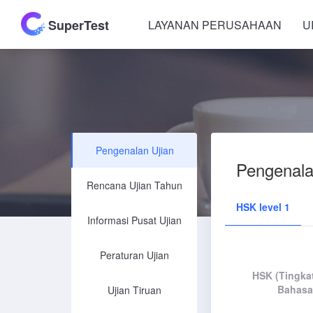
SuperTest
LAYANAN PERUSAHAAN
U
Pengenalan Ujian
Pengenala
Rencana Ujian Tahun
HSK level 1
Informasi Pusat Ujian
Peraturan Ujian
HSK (Tingka
Bahasa
Ujian Tiruan