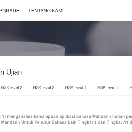
PGRADE
TENTANG KAMI
n Ujian
HSK level 2
HSK level 3
HSK level 4
HSK level 5
H
t 1) menganalisa kemampuan aplikasi bahasa Mandarin harian pe
 Mandarin Untuk Penutur Bahasa Lain Tingkat 1 dan Tingkat A