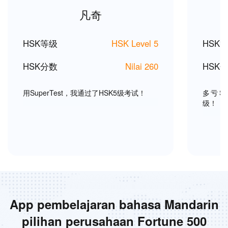
凡奇
HSK等级
HSK Level 5
HSK
HSK分数
Nilai 260
HSK
用SuperTest，我通过了HSK5级考试！
多亏Su
级！
App pembelajaran bahasa Mandarin
pilihan perusahaan Fortune 500