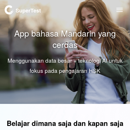
SuperTest
Togg
navi
App bahasa Mandarin yang
cerdas
Menggunakan data besar + teknologi AI untuk
fokus pada pengajaran HSK
Belajar dimana saja dan kapan saja