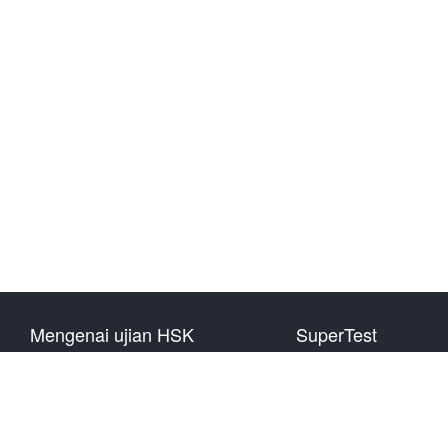
Mengenai ujian HSK
SuperTest
Pengenalan Ujian
HSK level 1
Rencana Ujian Tahun
HSK level 2
Informasi Pusat Ujian
HSK level 3