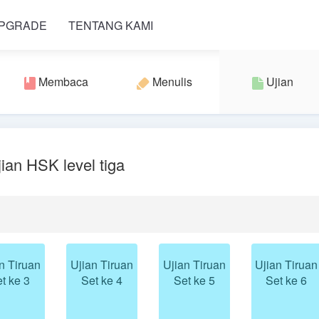
PGRADE
TENTANG KAMI
Membaca
Menulis
Ujian
jian HSK level tiga
n Tiruan
Ujian Tiruan
Ujian Tiruan
Ujian Tiruan
t ke 3
Set ke 4
Set ke 5
Set ke 6