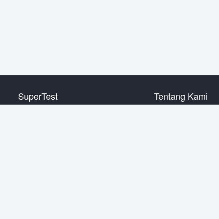
SuperTest
Tentang Kami
HSK level 1
Hubungi Kami
HSK level 2
HSK level 3
HSK level 4
HSK level 5
HSK level 6