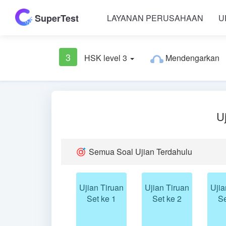
SuperTest
LAYANAN PERUSAHAAN
U
3
HSK level 3
Mendengarkan
U
Semua Soal Ujian Terdahulu
Ujian Tiruan
Ujian Tiruan
Ujia
Set ke 1
Set ke 2
Se