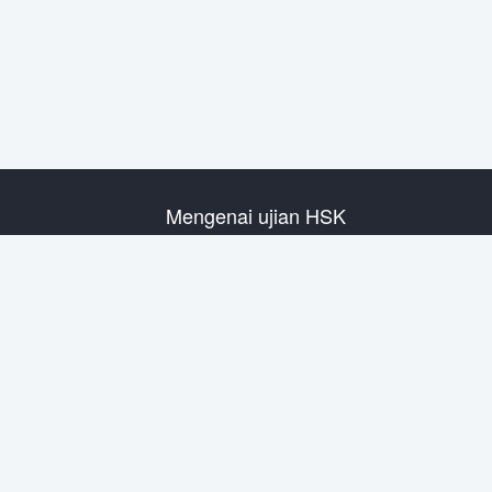
Mengenai ujian HSK
Pengenalan Ujian
Rencana Ujian Tahun
Informasi Pusat Ujian
Peraturan Ujian
Ujian Tiruan