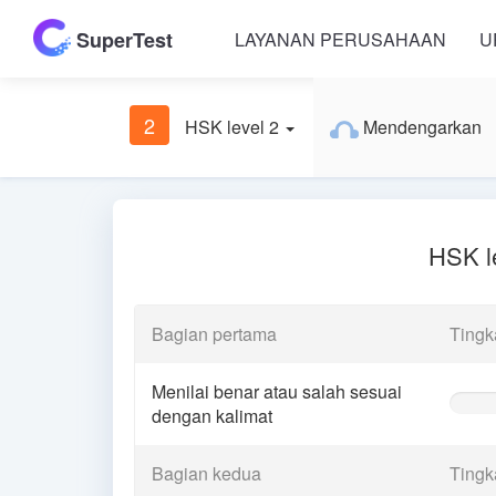
SuperTest
LAYANAN PERUSAHAAN
U
2
HSK level 2
Mendengarkan
HSK l
Bagian pertama
Tingk
Menilai benar atau salah sesuai
0%
dengan kalimat
Comple
(warnin
Bagian kedua
Tingk