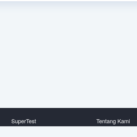
SuperTest
Tentang Kami
HSK level 1
Hubungi Kami