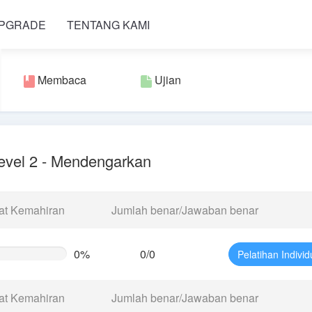
PGRADE
TENTANG KAMI
Membaca
Ujian
evel 2 - Mendengarkan
at Kemahiran
Jumlah benar/Jawaban benar
0%
0/0
Pelatihan Individ
te
g)
at Kemahiran
Jumlah benar/Jawaban benar