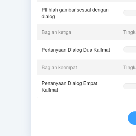
Pilihlah gambar sesuai dengan
0%
dialog
Comple
(warnin
Bagian ketiga
Tingk
Pertanyaan Dialog Dua Kalimat
0%
Comple
(warnin
Bagian keempat
Tingk
Pertanyaan Dialog Empat
0%
Kalimat
Comple
(warnin