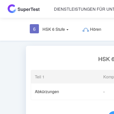
SuperTest
DIENSTLEISTUNGEN FÜR U
6
HSK 6 Stufe
Hören
HSK 6 
Teil 1
Komp
Abkürzungen
-