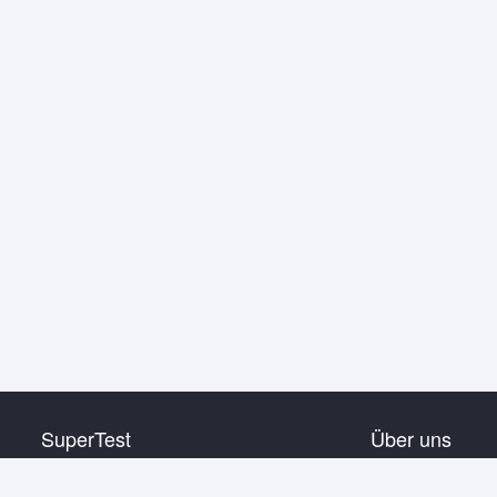
SuperTest
Über uns
HSK 1 Stufe
Kontakt