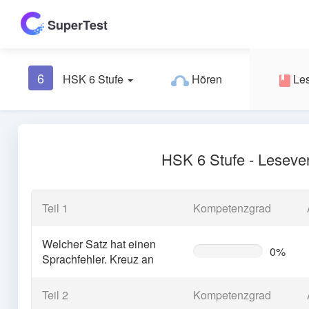
SuperTest
6
HSK 6 Stufe
Hören
Le
HSK 6 Stufe - Leseve
Teil 1
Kompetenzgrad
Welcher Satz hat einen
0%
0%
Sprachfehler. Kreuz an
Complete
(warning)
Teil 2
Kompetenzgrad