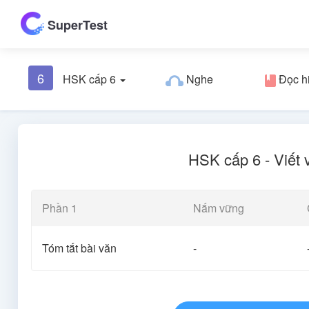
SuperTest
6
HSK cấp 6
Nghe
Đọc h
HSK cấp 6 - Viết 
Phần 1
Nắm vững
Tóm tắt bài văn
-