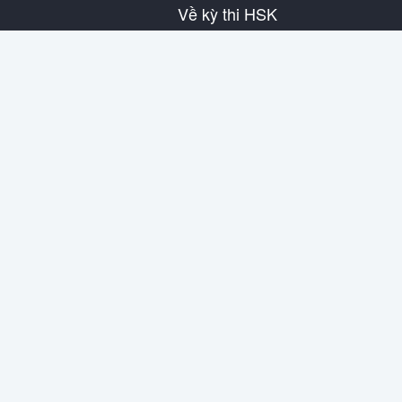
Về kỳ thi HSK
Giới thiệu về HSK
Lịch thi HSK
Thông tin địa điểm thi
Nội quy bài thi
Đề mô phỏng
Về SuperTest
Thông tin liên hệ