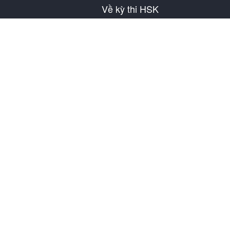
Về kỳ thi HSK
Giới thiệu về HSK
Lịch thi HSK
Thông tin địa điểm thi
Nội quy bài thi
Đề mô phỏng
Về SuperTest
Thông tin liên hệ