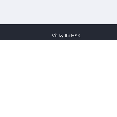
Về kỳ thi HSK
Giới thiệu về HSK
Lịch thi HSK
Thông tin địa điểm thi
Nội quy bài thi
Đề mô phỏng
Về SuperTest
Thông tin liên hệ