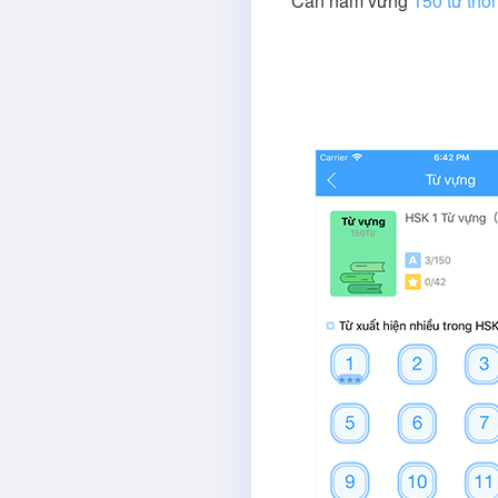
Cần nắm vững
150 từ thô