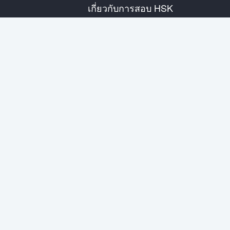
เกี่ยวกับการสอบ HSK
แนะนำการสอบ
ตารางสอบปี
ข้อมูลศูนย์สอบ
กฎการสอบ
การสอบเสมือนจริง
เกี่ยวกับเรา
ติดต่อเรา