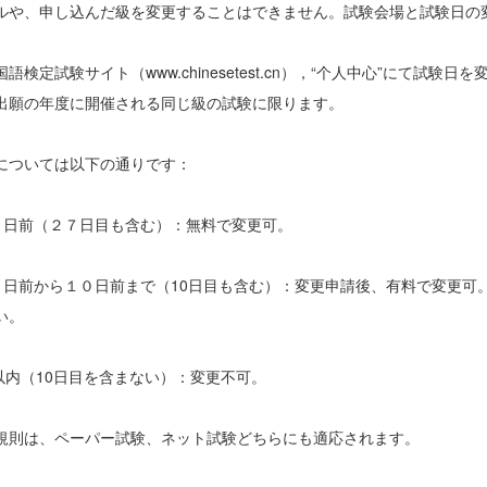
ルや、申し込んだ級を変更することはできません。試験会場と試験日の
語検定試験サイト（www.chinesetest.cn），“个人中心”にて試
出願の年度に開催される同じ級の試験に限ります。
については以下の通りです：
２７日前（２７日目も含む）：無料で変更可。
２７日前から１０日前まで（10日目も含む）：変更申請後、有料で変更可
い。
日以内（10日目を含まない）：変更不可。
規則は、ペーパー試験、ネット試験どちらにも適応されます。