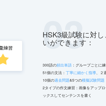
03
HSK3級試験に対
いができます：
300語の
頻出単語
：グループごとに練
51個の文法：
丁寧に細かく指導
、２
10個の
過去問題
&5つの
模擬試験問題
2タイプの作文練習：画像をアップロ
ックスしてセンテンスを書く