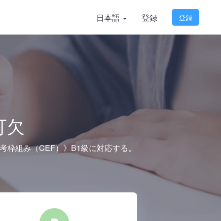
日本語
登録
登録
可欠
枠組み（CEF）》B1級に対応する。