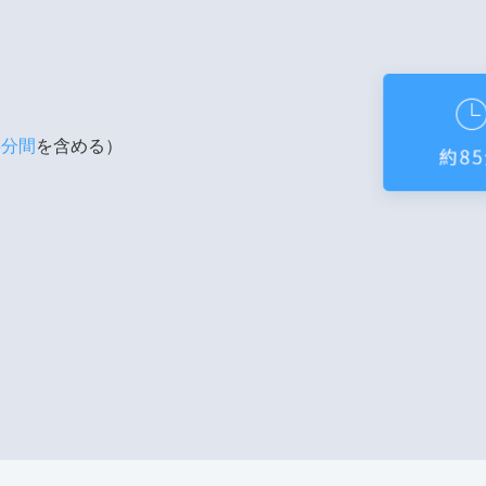
5分間
を含める）