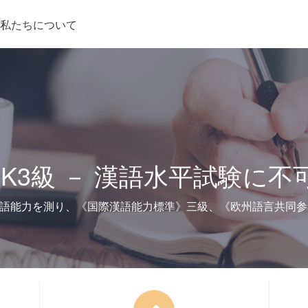
私たちについて
SK3級 － 漢語水平試験に不
国語能力を測り、《国際漢語能力標準》三級、《欧州語言共同参考