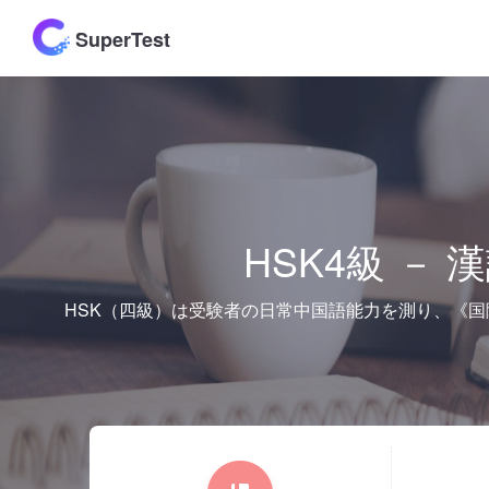
SuperTest
HSK4級 －
HSK（四級）は受験者の日常中国語能力を測り、《国