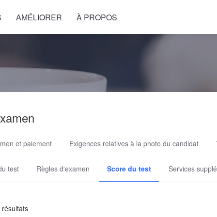
S
AMÉLIORER
À PROPOS
examen
xamen et paiement
Exigences relatives à la photo du candidat
du test
Règles d'examen
Score du test
Services supplé
 résultats