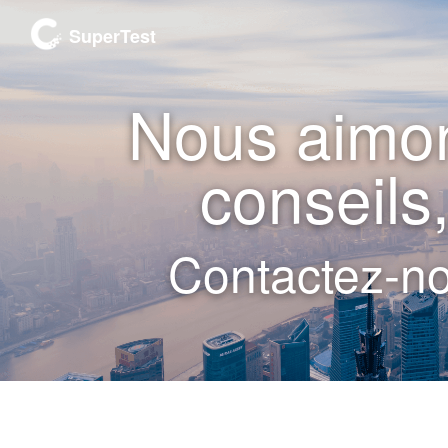
SuperTest
Nous aimon
conseils
Contactez-n