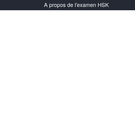
A propos de l'examen HSK
Présentation de l'examen
Plan d'examen
Informations sur le centre de test
Règles d'examen
Examen blanc
À propos de nous
Contactez-nous