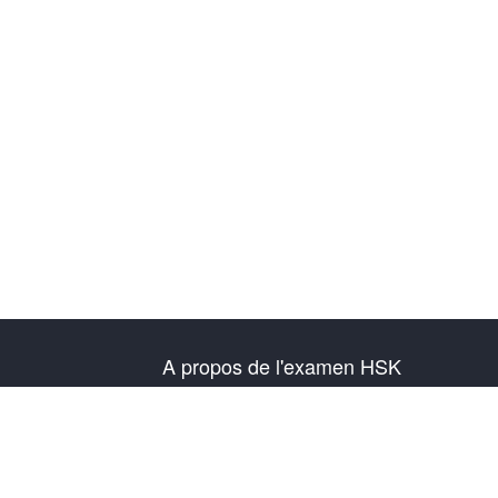
A propos de l'examen HSK
Présentation de l'examen
Plan d'examen
Informations sur le centre de test