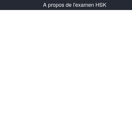
A propos de l'examen HSK
Présentation de l'examen
Plan d'examen
Informations sur le centre de test
Règles d'examen
Examen blanc
À propos de nous
Contactez-nous