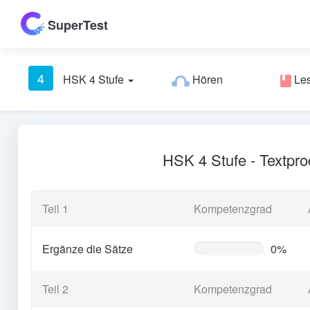
SuperTest
4
HSK 4 Stufe
Hören
Le
HSK 4 Stufe - Textpro
Teil 1
Kompetenzgrad
Ergänze die Sätze
0%
0%
Complete
(warning)
Teil 2
Kompetenzgrad