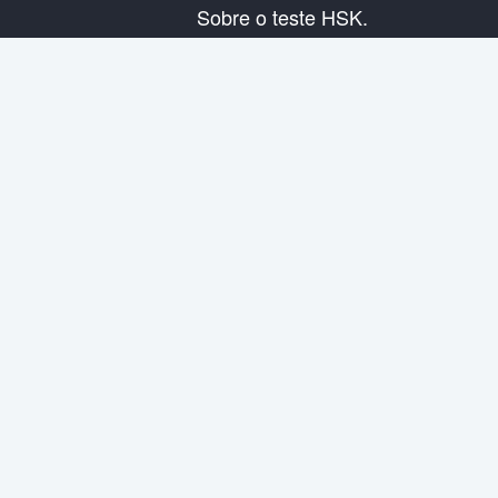
Sobre o teste HSK.
Presentação do exame
Plano de exame
Informação do Centro Examinador
Regras do exame
Exame de simulação
Sobre nós
Contata-nos