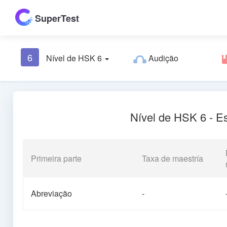
SuperTest
6
Nível de HSK 6
Audição
Nível de HSK 6 - Es
Primeira parte
Taxa de maestría
Abreviação
-