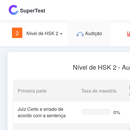
SuperTest
2
Nível de HSK 2
Audição
Nível de HSK 2 - Au
Primeira parte
Taxa de maestría
Juiz Certo e errado de
0%
0%
acordo com a sentença
Complete
(warning)