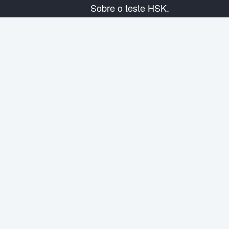
Sobre o teste HSK.
Presentação do exame
Plano de exame
Informação do Centro Examinador
Regras do exame
Exame de simulação
Sobre nós
Contata-nos