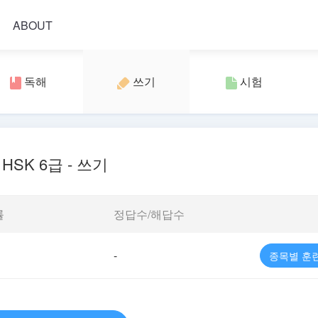
ABOUT
독해
쓰기
시험
HSK 6급 - 쓰기
률
정답수/해답수
-
종목별 훈