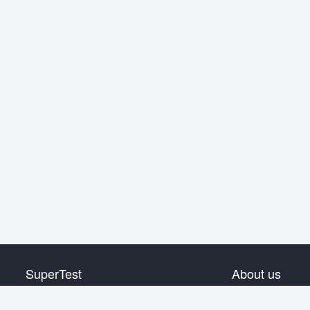
SuperTest
About us
HSK 1급
Contact us