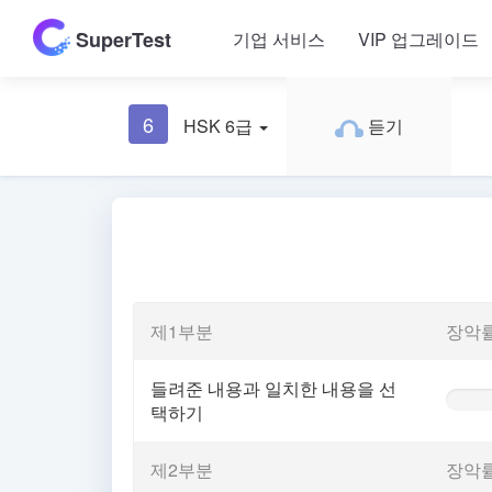
SuperTest
기업 서비스
VIP 업그레이드
6
HSK 6급
듣기
제1부분
장악
들려준 내용과 일치한 내용을 선
0%
택하기
Comple
(warnin
제2부분
장악