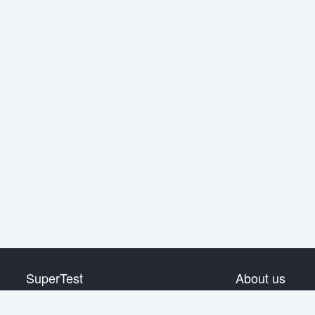
SuperTest
About us
HSK 1급
Contact us