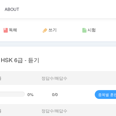
ABOUT
독해
쓰기
시험
HSK 6급 - 듣기
률
정답수/해답수
0%
0/0
종목별 훈
te
g)
률
정답수/해답수