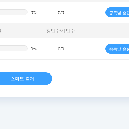
0%
0/0
종목별 훈
te
g)
률
정답수/해답수
0%
0/0
종목별 훈
te
g)
스마트 출제