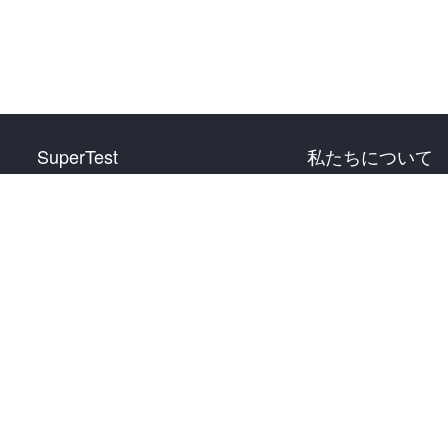
SuperTest
私たちについて
HSK 1 級
お問い合わせ
HSK 2 級
HSK 3 級
HSK 4 級
HSK 5 級
HSK 6 級
026 hskonline.com 上海语轩信息科技有限公司
沪ICP备1801219