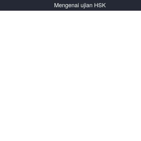
Mengenai ujian HSK
Pengenalan Ujian
Rencana Ujian Tahun
Informasi Pusat Ujian
Peraturan Ujian
Ujian Tiruan
Tentang Kami
Hubungi Kami