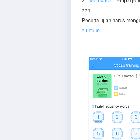
2．
Membaca
：Empat jenis
aan
Peserta ujian harus meng
a umum.