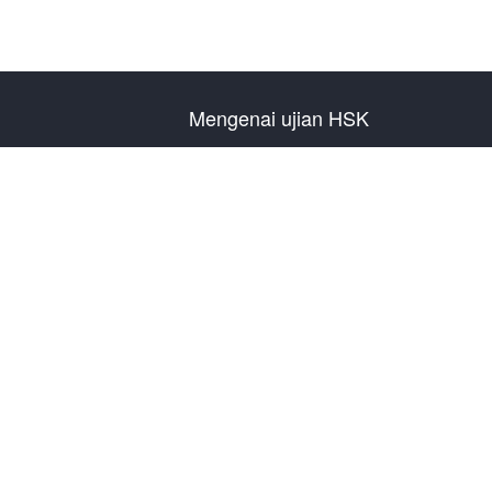
Mengenai ujian HSK
Pengenalan Ujian
Rencana Ujian Tahun
Informasi Pusat Ujian
Peraturan Ujian
Ujian Tiruan
Tentang Kami
Hubungi Kami