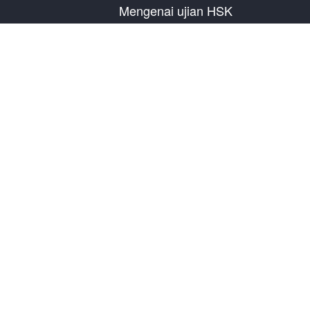
Mengenai ujian HSK
Pengenalan Ujian
Rencana Ujian Tahun
Informasi Pusat Ujian
Peraturan Ujian
Ujian Tiruan
Tentang Kami
Hubungi Kami