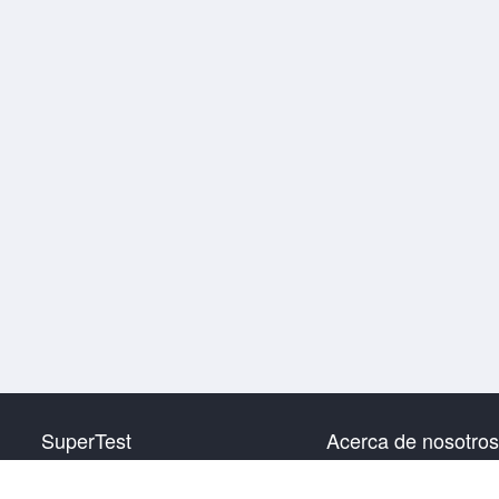
SuperTest
Acerca de nosotros
HSK nivel 1
Contáctanos