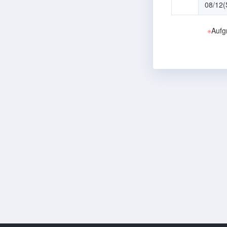
08/12(
※
Aufg