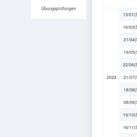
Übungsprüfungen
13/01(
16/03(
21/04(
19/05(
22/06(
2024
21/07(
18/08(
08/09(
19/10(
16/11(