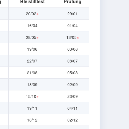
g
Bleistifttest
Prüfung
20/02
※
29/01
16/04
01/04
28/05
※
13/05
※
19/06
03/06
22/07
08/07
21/08
05/08
18/09
02/09
15/10
※
23/09
19/11
04/11
16/12
02/12