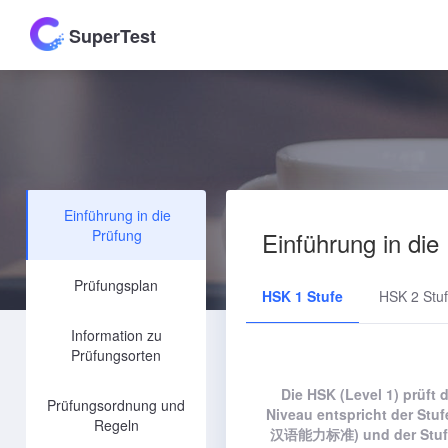
SuperTest
Einführung in die
Prüfung
Einführung in die
Prüfungsplan
HSK 1 Stufe
HSK 2 Stu
Information zu
Prüfungsorten
Die HSK (Level 1) prüft
Prüfungsordnung und
Niveau entspricht der St
Regeln
汉语能力标准) und der Stufe 