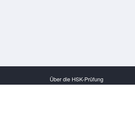
Über die HSK-Prüfung
Einführung in die Prüfung
Prüfungsplan
Information zu Prüfungsorten
Prüfungsordnung und Regeln
Übungsprüfungen