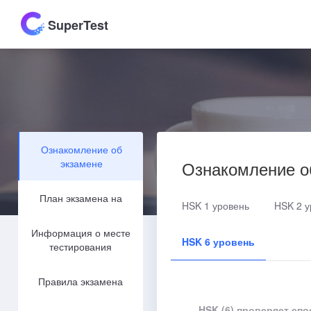
SuperTest
Ознакомление об
экзамене
Ознакомление о
План экзамена на
HSK 1 уровень
HSK 2 у
Информация о месте
HSK 6 уровень
тестирования
Правила экзамена
HSK (6) проверяет сп