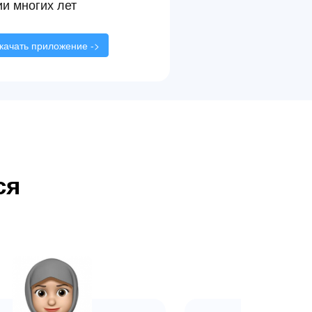
и многих лет
качать приложение ->
ся