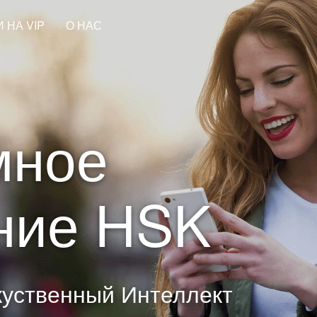
 НА VIP
О НАС
мное
ние HSK
куственный Интеллект