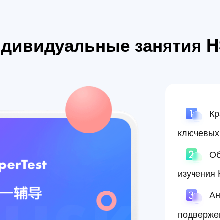
дивидуальные занятия 
Кр
ключевых
Об
изучения
Ан
подверже