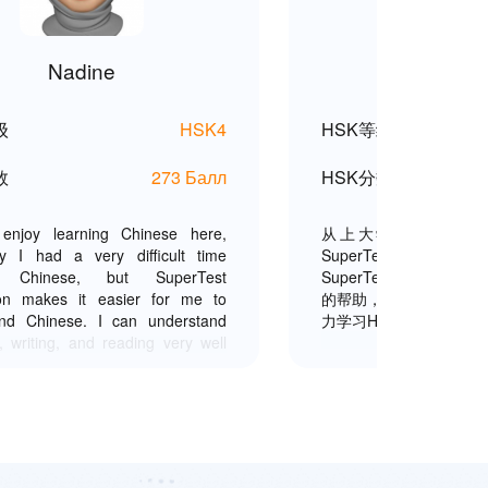
Nadine
王美
级
HSK4
HSK等级
数
273 Балл
HSK分数
 enjoy learning Chinese here,
从上大学一年级的时
ly I had a very difficult time
SuperTest，
ng Chinese, but SuperTest
SuperTest真的帮我很多
ion makes it easier for me to
的帮助，我才能得到这
and Chinese. I can understand
力学习HSK六级，通过V
 writing, and reading very well
of this application. Live class
so really helped me in learning
, Cici Laoshi was really fun and
ng, interaction with students was
lly good. Thank you so much for
, I did well in my HSK 4 exam.