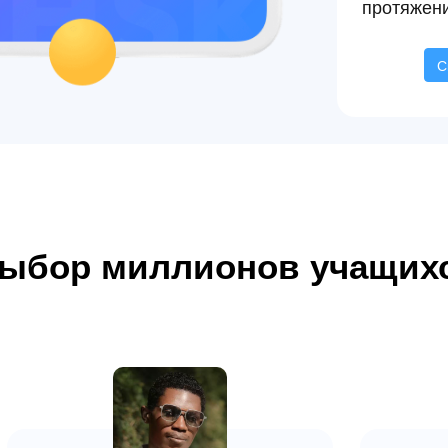
протяжени
С
ыбор миллионов учащих