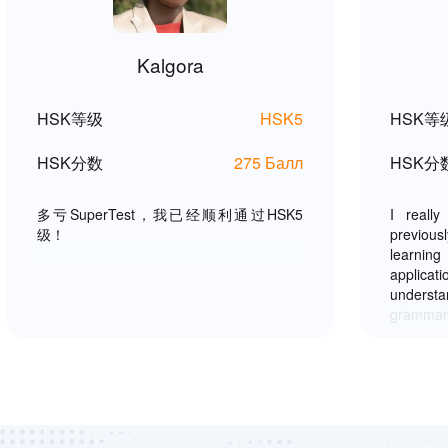
Kalgora
HSK等级
HSK5
HSK等
HSK分数
275 Балл
HSK分
多亏SuperTest，我已经顺利通过HSK5
I really
级！
previous
learni
applicat
underst
grammar,
because 
HSK 4 al
Mandarin
not bori
also rea
your help