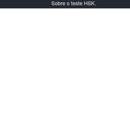
Sobre o teste HSK.
Presentação do exame
Plano de exame
Informação do Centro Examinador
Regras do exame
Exame de simulação
Sobre nós
Contata-nos