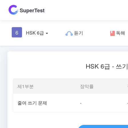
SuperTest
6
HSK 6급
듣기
독해
HSK 6급 - 쓰
제1부분
장악률
줄여 쓰기 문제
-